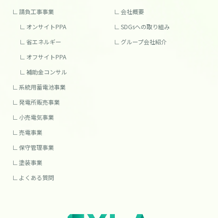
請負工事事業
会社概要
オンサイトPPA
SDGsへの取り組み
省エネルギー
グループ会社紹介
オフサイトPPA
補助金コンサル
系統用蓄電池事業
発電所販売事業
小売電気事業
売電事業
保守管理事業
塗装事業
よくある質問