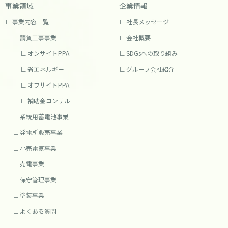
事業領域
企業情報
事業内容一覧
社長メッセージ
請負工事事業
会社概要
オンサイトPPA
SDGsへの取り組み
省エネルギー
グループ会社紹介
オフサイトPPA
補助金コンサル
系統用蓄電池事業
発電所販売事業
小売電気事業
売電事業
保守管理事業
塗装事業
よくある質問