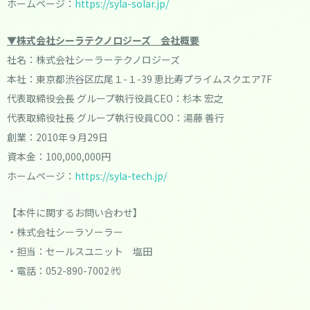
ホームページ：
https://syla-solar.jp/
▼
株式会社シーラテクノロジーズ 会社概要
社名：株式会社シーラーテクノロジーズ
本社：東京都渋⾕区広尾１-１-39 恵⽐寿プライムスクエア7F
代表取締役会⻑ グループ執⾏役員CEO：杉本 宏之
代表取締役社⻑ グループ執⾏役員COO：湯藤 善⾏
創業：2010年９⽉29⽇
資本金：100,000,000円
ホームページ：
https://syla-tech.jp/
【本件に関するお問い合わせ】
・株式会社シーラソーラー
・担当：セールスユニット 塩田
・電話：052-890-7002 ㈹