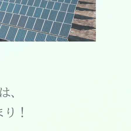
は、
まり！